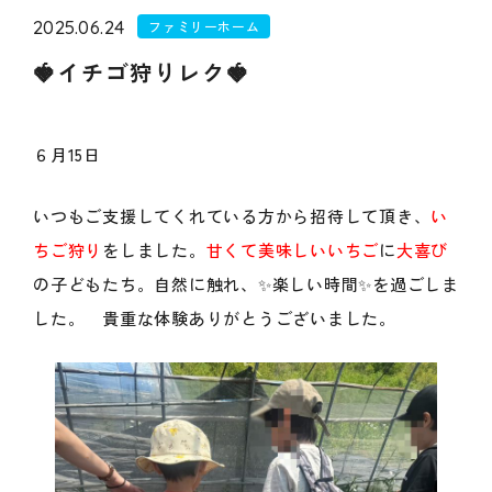
2025.06.24
ファミリーホーム
🍓イチゴ狩りレク🍓
６月
15
日
いつもご支援してくれている方から招待して頂き、
い
ちご狩り
をしました。
甘くて美味しいいちご
に
大喜び
の子どもたち。自然に触れ、✨楽しい時間✨を過ごしま
した。 貴重な体験ありがとうございました。